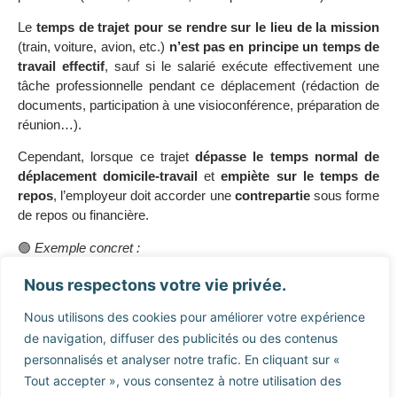
Le
temps de trajet pour se rendre sur le lieu de la mission
(train, voiture, avion, etc.)
n’est pas en principe un temps de
travail effectif
, sauf si le salarié exécute effectivement une
tâche professionnelle pendant ce déplacement (rédaction de
documents, participation à une visioconférence, préparation de
réunion…).
Cependant, lorsque ce trajet
dépasse le temps normal de
déplacement domicile-travail
et
empiète sur le temps de
repos
, l’employeur doit accorder une
contrepartie
sous forme
de repos ou financière.
🟢
Exemple concret :
Un salarié basé à Rochefort part en mission à Marseille pour
Nous respectons votre vie privée.
deux jours. Le trajet de 6 heures en train ne constitue pas du
Nous utilisons des cookies pour améliorer votre expérience
travail effectif, mais le dépassement important de son temps
de navigation, diffuser des publicités ou des contenus
de déplacement habituel doit donner lieu à compensation.
personnalisés et analyser notre trafic. En cliquant sur «
V. Les contreparties au temps de
Tout accepter », vous consentez à notre utilisation des